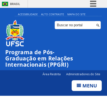
BRASIL
Simplifique!
ACESSIBILIDADE
ALTO CONTRASTE
MAPA DO SITE
Comunica BR
Participe
Acesso à informação
Legislação
Programa de Pós-
Canais
Graduação em Relações
Internacionais (PPGRI)
Área Restrita
Administradores do Site
MENU