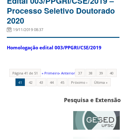
Edital 003/PPGRI/CSE/2019 –
Processo Seletivo Doutorado
2020
19/11/2019 08:37
Homologação edital 003/PPGRI/CSE/2019
Página 41 de 51
« Primeiro
‹ Anterior
37
38
39
40
41
42
43
44
45
Próximo ›
Última »
Pesquisa e Extensão