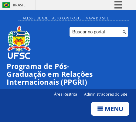
BRASIL
Simplifique!
ACESSIBILIDADE
ALTO CONTRASTE
MAPA DO SITE
Comunica BR
Participe
Acesso à informação
Legislação
Programa de Pós-
Canais
Graduação em Relações
Internacionais (PPGRI)
Área Restrita
Administradores do Site
MENU