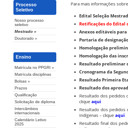
Para mais informações sobre 
Processo
Seletivo
Edital Seleção Mestrad
Nosso processo
Retificações do Edital
seletivo
Anexos editáveis para
Mestrado »
Doutorado »
Portaria de designaçã
Homologação prelimina
Homologação das inscr
Ensino
Resultado preliminar 
Matrícula no PPGRI »
Cronograma da Segund
Matrícula disciplinas
Resultado Primeira Eta
Bolsas »
Resultado dos aprovad
Prazos
Resultado dos pedidos d
Qualificação
clique
aqui
Solicitação de diploma
Resultado dos pedidos d
Intercâmbios
internacionais
Indígenas – clique
aqui
Calendário Letivo
Resultado final dos ped
2025