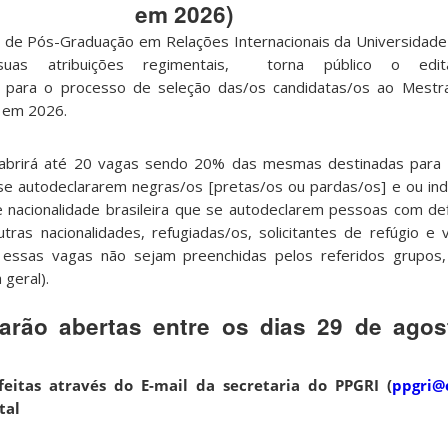
em 2026)
de Pós-Graduação em Relações Internacionais da Universidade
uas atribuições regimentais, torna público o edi
para o processo de seleção das/os candidatas/os ao Mest
o em 2026.
abrirá até 20 vagas sendo 20% das mesmas destinadas para 
e se autodeclararem negras/os [pretas/os ou pardas/os] e ou in
 nacionalidade brasileira que se autodeclarem pessoas com def
tras nacionalidades, refugiadas/os, solicitantes de refúgio e 
 essas vagas não sejam preenchidas pelos referidos grupos
 geral).
tarão abertas entre os dias 29 de ago
feitas através do E-mail da secretaria do PPGRI (
ppgri@c
tal