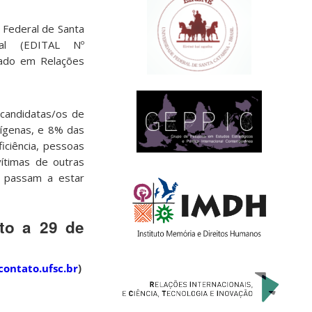
 Federal de Santa
tal (EDITAL Nº
rado em Relações
candidatas/os de
dígenas, e 8% das
iciência, pessoas
vítimas de outras
, passam a estar
sto a 29 de
ontato.ufsc.br
)