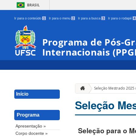
BRASIL
Ir para o conteúdo
1
Ir para o menu
2
Ir para a busca
3
Ir para o rodapé
4
Programa de Pós-G
Internacionais (PPG
Seleção Mestrado 2025 
Início
Seleção Mes
Programa
Apresentação »
Seleção para o M
Corpo docente »