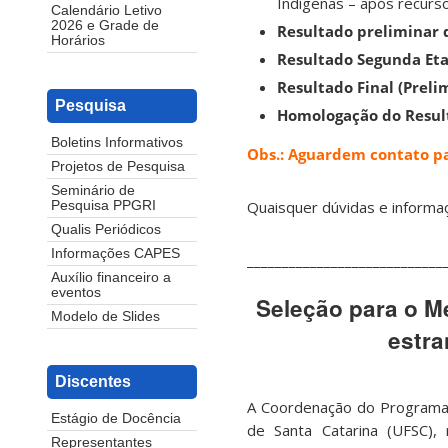
Indígenas – após recurso
Calendário Letivo
2026 e Grade de
Resultado preliminar
Horários
Resultado Segunda Etap
Resultado Final (Prel
Pesquisa
Homologação do Resul
Boletins Informativos
Obs.: Aguardem contato pa
Projetos de Pesquisa
Seminário de
Quaisquer dúvidas e informa
Pesquisa PPGRI
Qualis Periódicos
Informações CAPES
____________________________
Auxílio financeiro a
eventos
Seleção para o M
Modelo de Slides
estra
Discentes
A Coordenação do Programa 
Estágio de Docência
de Santa Catarina (UFSC),
Representantes