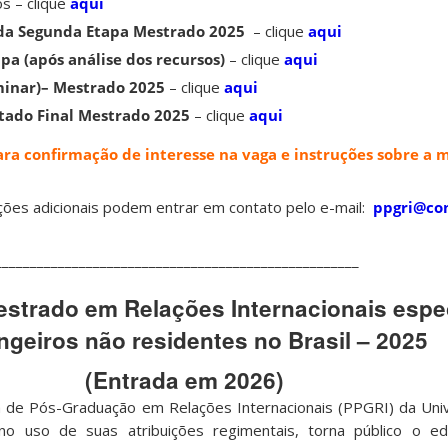
s – clique
aqui
 da Segunda Etapa Mestrado 2025
– clique
aqui
a (após análise dos recursos)
– clique
aqui
iminar)– Mestrado 2025
– clique
aqui
tado Final Mestrado 2025
– clique
aqui
ra confirmação de interesse na vaga e instruções sobre a m
ções adicionais podem entrar em contato pelo e-mail:
ppgri@con
____________________________________________________
estrado em Relações Internacionais espec
ngeiros não residentes no Brasil – 2025
(Entrada em 2026)
de Pós-Graduação em Relações Internacionais (PPGRI) da Univ
 no uso de suas atribuições regimentais, torna público o e