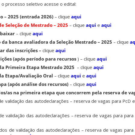
o processo seletivo acesse o edital:
o – 2025 (entrada 2026)
– clique
aqui
 de Seleção de Mestrado – 2025
– clique
aqui
e
aqui
 baixar
– clique
aqui
o da banca avaliadora da
Seleção Mestrado – 2025
–
clique
aq
r das inscrições –
clique
aqui
ições (após período para recursos
) – clique
aqui
da Primeira Etapa Mestrado
2025
– clique
aqui
a Etapa/Avaliação Oral
– clique
aqui
e
aqui
pa (após análise dos recursos)
– clique
aqui
os/as na primeira etapa que concorrem pela reserva de va
e validação das autodeclarações – reserva de vagas para PcD 
e validação das autodeclarações – reserva de vagas para para
idos de validação das autodeclarações – reserva de vagas para