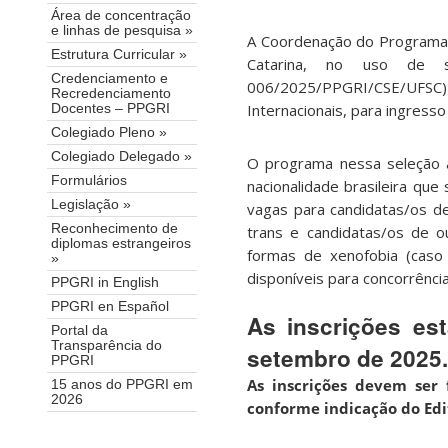
Área de concentração
e linhas de pesquisa »
A Coordenação do Programa 
Estrutura Curricular »
Catarina, no uso de s
Credenciamento e
006/2025/PPGRI/CSE/UFSC) 
Recredenciamento
Internacionais, para ingress
Docentes – PPGRI
Colegiado Pleno »
Colegiado Delegado »
O programa nessa seleção 
Formulários
nacionalidade brasileira qu
Legislação »
vagas para candidatas/os de
Reconhecimento de
trans e candidatas/os de ou
diplomas estrangeiros
formas de xenofobia (caso
»
disponíveis para concorrência
PPGRI in English
PPGRI en Español
As inscrições es
Portal da
Transparência do
setembro de 2025.
PPGRI
As inscrições devem ser 
15 anos do PPGRI em
2026
conforme indicação do Edi