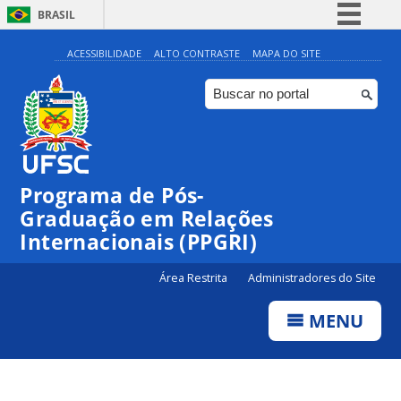
BRASIL
Simplifique!
ACESSIBILIDADE
ALTO CONTRASTE
MAPA DO SITE
Comunica BR
Participe
Acesso à informação
Legislação
Programa de Pós-
Canais
Graduação em Relações
Internacionais (PPGRI)
Área Restrita
Administradores do Site
MENU