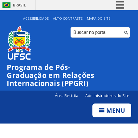
BRASIL
Simplifique!
ACESSIBILIDADE
ALTO CONTRASTE
MAPA DO SITE
Comunica BR
Participe
Acesso à informação
Legislação
Programa de Pós-
Canais
Graduação em Relações
Internacionais (PPGRI)
Área Restrita
Administradores do Site
MENU