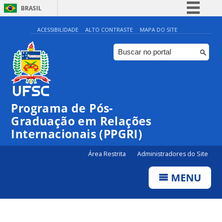
BRASIL
Simplifique!
ACESSIBILIDADE
ALTO CONTRASTE
MAPA DO SITE
Comunica BR
Participe
Acesso à informação
Legislação
Programa de Pós-
Canais
Graduação em Relações
Internacionais (PPGRI)
Área Restrita
Administradores do Site
MENU