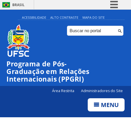
BRASIL
Simplifique!
ACESSIBILIDADE
ALTO CONTRASTE
MAPA DO SITE
Comunica BR
Participe
Acesso à informação
Legislação
Programa de Pós-
Canais
Graduação em Relações
Internacionais (PPGRI)
Área Restrita
Administradores do Site
MENU