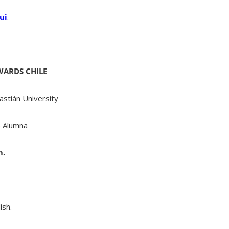
ui
.
_____________________
WARDS CHILE
bastián University
 Alumna
m.
ish.