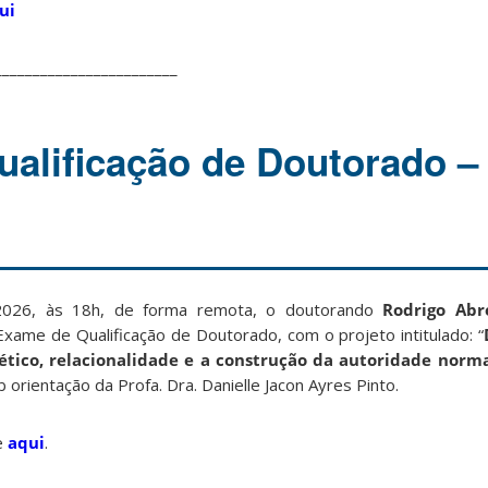
ui
________________________
alificação de Doutorado –
026, às 18h, de forma remota, o doutorando
Rodrigo Abr
xame de Qualificação de Doutorado, com o projeto intitulado: “
nético, relacionalidade e a construção da autoridade norm
b orientação da Profa. Dra. Danielle Jacon Ayres Pinto.
e
aqui
.