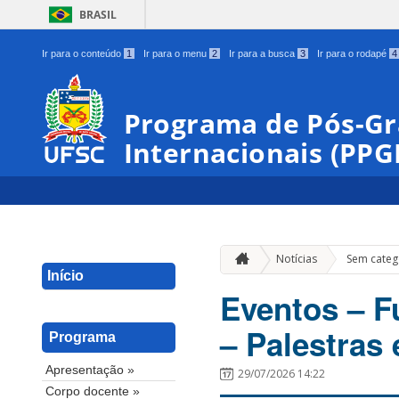
BRASIL
Ir para o conteúdo
1
Ir para o menu
2
Ir para a busca
3
Ir para o rodapé
4
Programa de Pós-G
Internacionais (PPG
Notícias
Sem categ
Início
Eventos – Fu
– Palestras 
Programa
Apresentação »
29/07/2026 14:22
Corpo docente »