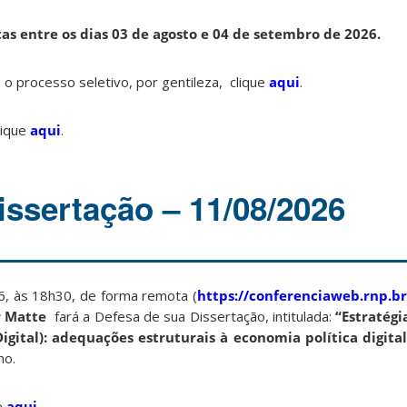
tas entre os dias 03 de agosto e 04 de setembro de 2026.
o processo seletivo, por gentileza, clique
aqui
.
lique
aqui
.
issertação – 11/08/2026
6, às 18h30, de forma remota (
https://conferenciaweb.rnp.b
 Matte
fará a Defesa de sua Dissertação, intitulada:
“Estratégi
igital): adequações estruturais à economia política digital
ho.
e
aqui
.