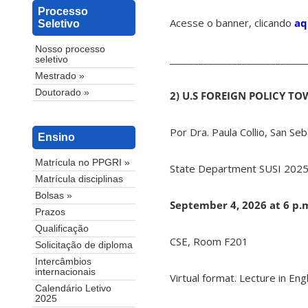
Processo
Acesse o banner, clicando
aq
Seletivo
Nosso processo
____________________________
seletivo
Mestrado »
Doutorado »
2) U.S FOREIGN POLICY TO
Por Dra. Paula Collio, San Se
Ensino
Matrícula no PPGRI »
State Department SUSI 2025
Matrícula disciplinas
Bolsas »
September 4, 2026 at 6 p.
Prazos
Qualificação
CSE, Room F201
Solicitação de diploma
Intercâmbios
internacionais
Virtual format. Lecture in Engl
Calendário Letivo
2025