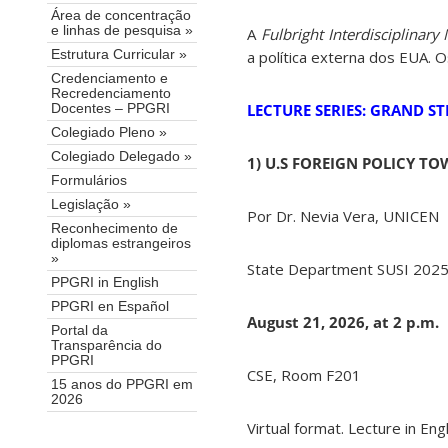
Área de concentração
e linhas de pesquisa »
A
Fulbright Interdisciplinar
a política externa dos EUA. 
Estrutura Curricular »
Credenciamento e
Recredenciamento
LECTURE SERIES: GRAND ST
Docentes – PPGRI
Colegiado Pleno »
Colegiado Delegado »
1) U.S FOREIGN POLICY T
Formulários
Legislação »
Por Dr. Nevia Vera, UNICEN
Reconhecimento de
diplomas estrangeiros
»
State Department SUSI 2025
PPGRI in English
PPGRI en Español
August 21, 2026, at 2 p.m.
Portal da
Transparência do
PPGRI
CSE, Room F201
15 anos do PPGRI em
2026
Virtual format. Lecture in Engl