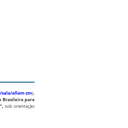
r/sala/allam-zm
),
a Brasileira para
”,
sob orientação