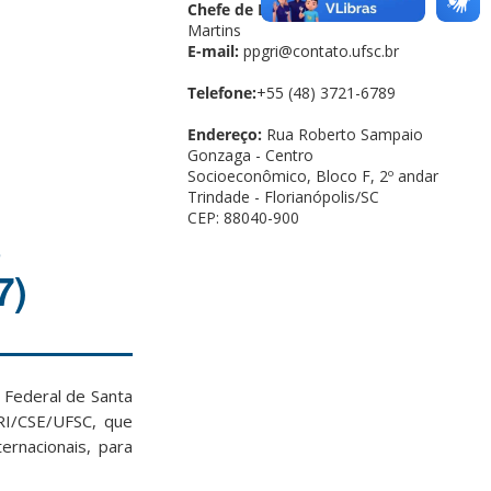
Chefe de Expediente:
Ronnis
Martins
E-mail:
ppgri@contato.ufsc.br
Telefone:
+55 (48) 3721-6789
Endereço:
Rua Roberto Sampaio
Gonzaga - Centro
Socioeconômico, Bloco F, 2º andar
Trindade - Florianópolis/SC
CEP: 88040-900
s
7)
 Federal de Santa
GRI/CSE/UFSC, que
ernacionais, para