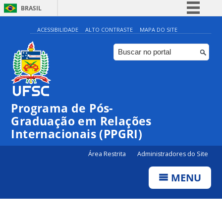
BRASIL
Simplifique!
ACESSIBILIDADE
ALTO CONTRASTE
MAPA DO SITE
Comunica BR
Participe
Acesso à informação
Legislação
Programa de Pós-
Canais
Graduação em Relações
Internacionais (PPGRI)
Área Restrita
Administradores do Site
MENU