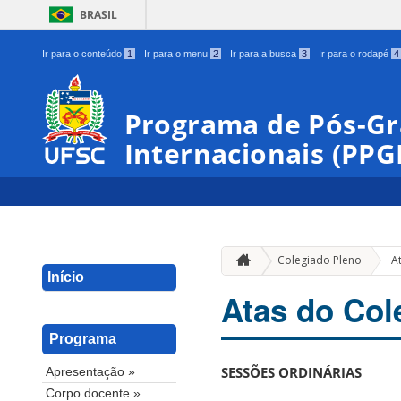
BRASIL
Ir para o conteúdo
1
Ir para o menu
2
Ir para a busca
3
Ir para o rodapé
4
Programa de Pós-G
Internacionais (PPG
Colegiado Pleno
A
Início
Atas do Col
Programa
SESSÕES ORDINÁRIAS
Apresentação »
Corpo docente »