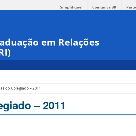
Simplifique!
Comunica BR
Parti
raduação em Relações
RI)
tas do Colegiado – 2011
egiado – 2011