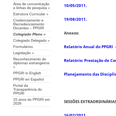
Área de concentração
10/05/201
1.
e linhas de pesquisa »
Estrutura Curricular »
19/08/2011.
Credenciamento e
Recredenciamento
Docentes – PPGRI
Anexos:
Colegiado Pleno »
Colegiado Delegado »
Relatório Anual do PPGRI 
Formulários
Legislação »
Reconhecimento de
Relatório: Prestação de C
diplomas estrangeiros
»
PPGRI in English
Planejamento das Discipli
PPGRI en Español
Portal da
Transparência do
PPGRI
15 anos do PPGRI em
SESSÕES EXTRAORDINÁRIA
2026
16/02/2011
.