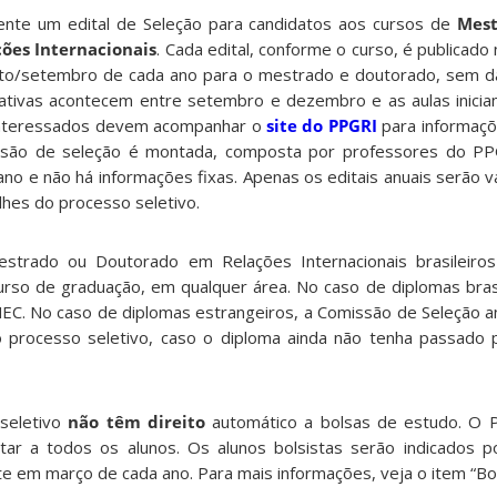
nte um edital de Seleção para candidatos aos cursos de
Mest
ções
Internacionais
. Cada edital, conforme o curso, é publicado
o/setembro de cada ano para o mestrado e doutorado, sem da
liativas acontecem entre setembro e dezembro e as aulas inic
 interessados devem acompanhar o
site do PPGRI
para informaçõe
são de seleção é montada, composta por professores do PPG
ano e não há informações fixas. Apenas os editais anuais serão 
lhes do processo seletivo.
strado ou Doutorado em Relações Internacionais brasileiros
rso de graduação, em qualquer área. No caso de diplomas brasi
EC. No caso de diplomas estrangeiros, a Comissão de Seleção an
 o processo seletivo, caso o diploma ainda não tenha passado
seletivo
não têm direito
automático a bolsas de estudo. O 
tar a todos os alunos. Os alunos bolsistas serão indicados 
e em março de cada ano. Para mais informações, veja o item “Bol