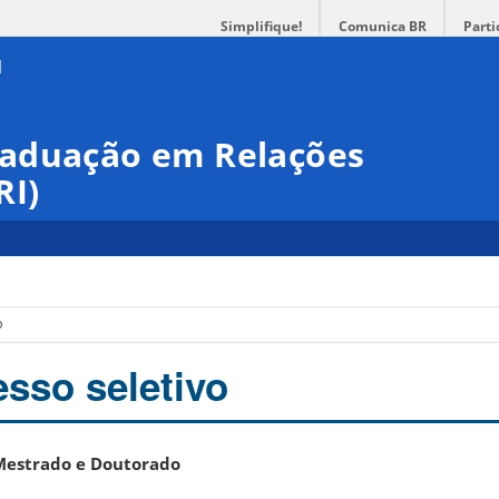
Simplifique!
Comunica BR
Parti
raduação em Relações
RI)
o
sso seletivo
 Mestrado e Doutorado