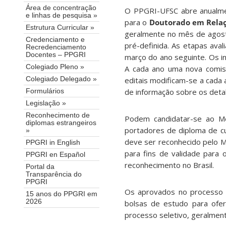
Área de concentração
O PPGRI-UFSC abre anualme
e linhas de pesquisa »
para o
Doutorado em Rela
Estrutura Curricular »
geralmente no mês de agost
Credenciamento e
pré-definida. As etapas ava
Recredenciamento
Docentes – PPGRI
março do ano seguinte. Os
Colegiado Pleno »
A cada ano uma nova comis
editais modificam-se a cada 
Colegiado Delegado »
de informação sobre os deta
Formulários
Legislação »
Reconhecimento de
Podem candidatar-se ao Me
diplomas estrangeiros
portadores de diploma de cu
»
deve ser reconhecido pelo M
PPGRI in English
para fins de validade para
PPGRI en Español
reconhecimento no Brasil.
Portal da
Transparência do
PPGRI
Os aprovados no processo 
15 anos do PPGRI em
2026
bolsas de estudo para ofer
processo seletivo, geralment