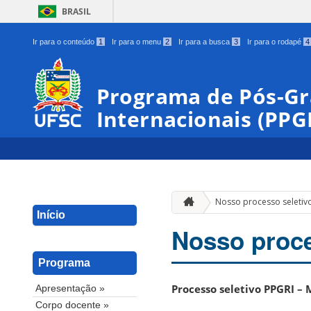
BRASIL
Ir para o conteúdo
1
Ir para o menu
2
Ir para a busca
3
Ir para o rodapé
4
Programa de Pós-G
Internacionais (PPG
Nosso processo seletiv
Início
Nosso proce
Programa
Processo seletivo PPGRI –
Apresentação »
Corpo docente »