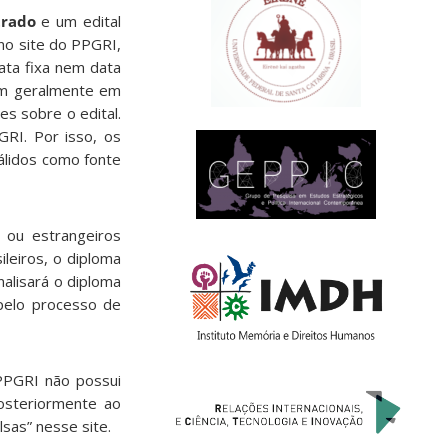
rado
e um edital
 no site do PPGRI,
ta fixa nem data
iam geralmente em
s sobre o edital.
RI. Por isso, os
válidos como fonte
 ou estrangeiros
leiros, o diploma
alisará o diploma
 pelo processo de
PPGRI não possui
posteriormente ao
sas” nesse site.