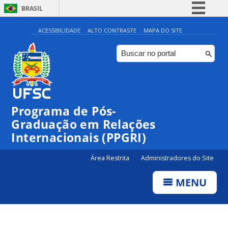
BRASIL
Simplifique!
ACESSIBILIDADE
ALTO CONTRASTE
MAPA DO SITE
Comunica BR
Participe
Acesso à informação
Legislação
Programa de Pós-
Canais
Graduação em Relações
Internacionais (PPGRI)
Área Restrita
Administradores do Site
MENU