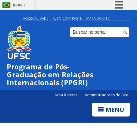
BRASIL
Simplifique!
ACESSIBILIDADE
ALTO CONTRASTE
MAPA DO SITE
Comunica BR
Participe
Acesso à informação
Legislação
Programa de Pós-
Canais
Graduação em Relações
Internacionais (PPGRI)
Área Restrita
Administradores do Site
MENU