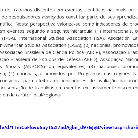
o de trabalhos discentes em eventos científicos nacionais ou in
ca de pesquisadores avançados constitua parte de seu aprendiz
tífica. Nesta perspectiva valoriza-se como indicadores de pro
m eventos segundo a seguinte hierarquia: (1) internacionais, c
n (IPSA), International Studies Association (ISA), Asociación L
atin American Studies Association (LASA); (2) nacionais, promovid
 Associação Brasileira de Ciência Política (ABCP), Associação Bras
ciação Brasileira de Estudos de Defesa (ABED), Associação Nacio
s Sociais (ANPOCS) ou equivalentes; (3) nacionais, promo
quisa, (4) nacionais, promovidos por Programas nas regiões 
considera para efeitos de indicadores de avaliação da prod
apresentação de trabalhos em eventos exclusivamente discente
u de caráter local/regional.”
/file/d/1TmCoFlovu5ayTS2I7adAgbe_sl97GJgB/view?usp=shari