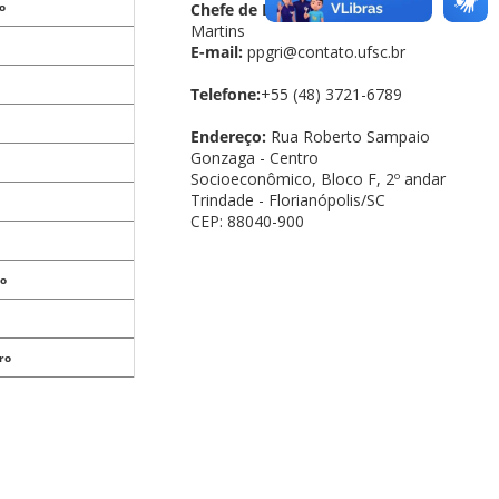
Chefe de Expediente:
Ronnis
ro
Martins
E-mail:
ppgri@contato.ufsc.br
Telefone:
+55 (48) 3721-6789
Endereço:
Rua Roberto Sampaio
Gonzaga - Centro
Socioeconômico, Bloco F, 2º andar
Trindade - Florianópolis/SC
CEP: 88040-900
ro
ro