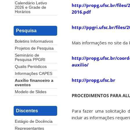
Calendário Letivo
http://propg.ufsc.br/fil
2026 e Grade de
2016.pdf
Horários
http://ppgri.ufsc.br/fil
Pesquisa
Boletins Informativos
Mais informações no site da
Projetos de Pesquisa
Seminário de
http://propg.ufsc.br/coor
Pesquisa PPGRI
auxilio/
Qualis Periódicos
Informações CAPES
http://propg.ufsc.br
Auxílio financeiro a
eventos
Modelo de Slides
PROCEDIMENTOS PARA AL
Para fazer uma solicitação d
Discentes
incluir as informações reque
Estágio de Docência
Representantes