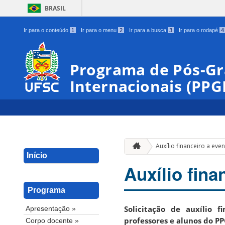
BRASIL
Ir para o conteúdo
1
Ir para o menu
2
Ir para a busca
3
Ir para o rodapé
4
Programa de Pós-G
Internacionais (PPG
Auxílio financeiro a eve
Início
Auxílio fina
Programa
Solicitação de auxílio 
Apresentação »
professores e alunos do P
Corpo docente »