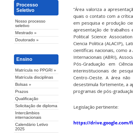
Processo
“Área valoriza a apresentaçã
Seletivo
quais o contato com a críti
Nosso processo
em pesquisa e produção cien
seletivo
apresentação de trabalhos e
Mestrado »
Political Science Associatio
Doutorado »
Ciencia Politica (ALACIP), L
científicas nacionais, como a
Internacionais (ABRI), Asso
Ensino
Pós-Graduação em Ciência
interinstitucionais de pes
Matrícula no PPGRI »
Centro-Oeste. A área não 
Matrícula disciplinas
desestimula fortemente, a 
Bolsas »
programas de pós-graduação o
Prazos
Qualificação
Solicitação de diploma
Legislação pertinente:
Intercâmbios
internacionais
https://drive.google.com
Calendário Letivo
2025