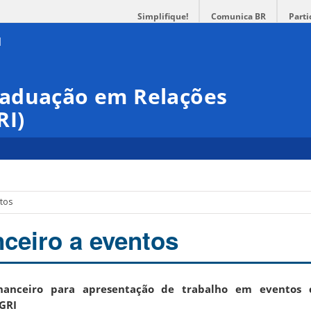
Simplifique!
Comunica BR
Parti
raduação em Relações
RI)
ntos
nceiro a eventos
financeiro para apresentação de trabalho em eventos c
PGRI