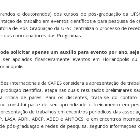
trandos e doutorandos) dos cursos de pós-graduação da UFSC
sentação de trabalho em eventos científicos e para pesquisa de 
Reitoria de Pós-Graduação da UFSC centraliza o processo de rece
cer dos coordenadores dos Programas.
ode solicitar apenas um auxílio para evento por ano, seja
er apoiados financeiramente eventos em Florianópolis ou
orianópolis.
lações Internacionais da CAPES considera a apresentação de trab
rodução científica, etapa nas quais resultados preliminares s
 crítica de pares. Para os discentes, trata-se do contato 
ue constitui parte de seu aprendizado e treinamento em pes
a apresentação de trabalhos em encontros periódicos das associaç
P, LASA, ABRI, ABCP, ABED e ANPOCS, e em encontros internaci
de pós-graduação e redes de pesquisa, segundo informações