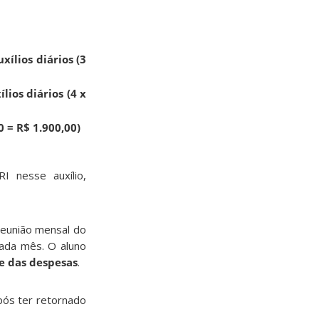
xílios diários (3
ios diários (4 x
0 = R$ 1.900,00)
 nesse auxílio,
reunião mensal do
cada mês. O aluno
e das despesas
.
pós ter retornado