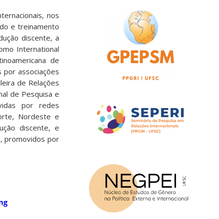
ternacionais, nos
ado e treinamento
dução discente, a
omo International
atinoamericana de
os por associações
ileira de Relações
nal de Pesquisa e
vidas por redes
Norte, Nordeste e
ução discente, e
s, promovidos por
ng