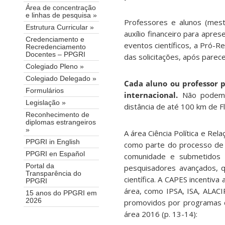
Área de concentração
e linhas de pesquisa »
Professores e alunos (mes
Estrutura Curricular »
auxílio financeiro para apre
Credenciamento e
eventos científicos, a Pró-
Recredenciamento
Docentes – PPGRI
das solicitações, após pare
Colegiado Pleno »
Colegiado Delegado »
Cada aluno ou professor p
Formulários
internacional.
Não podem s
Legislação »
distância de até 100 km de Fl
Reconhecimento de
diplomas estrangeiros
»
A área Ciência Política e Re
PPGRI in English
como parte do processo de p
PPGRI en Español
comunidade e submetidos à
Portal da
pesquisadores avançados, q
Transparência do
científica. A CAPES incentiv
PPGRI
área, como IPSA, ISA, ALACI
15 anos do PPGRI em
2026
promovidos por programas 
área 2016 (p. 13-14):