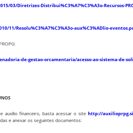
es/2015/03/Diretrizes-Distribui%C3%A7%C3%A3o-Recursos-P
es/2010/11/Resolu%C3%A7%C3%A3o-aux%C3%ADlio-eventos.p
 PROPG:
denadoria-de-gestao-orcamentaria/acesso-ao-sistema-de-soli
UNOS
e auxílio financeiro, basta acessar o site
http://auxilioprpg.s
ridas e anexar os seguintes documentos: