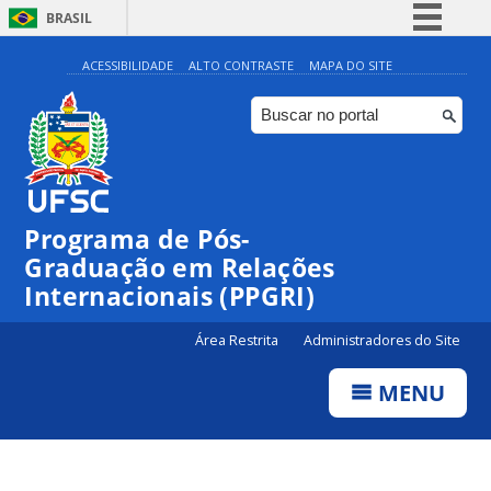
BRASIL
Simplifique!
ACESSIBILIDADE
ALTO CONTRASTE
MAPA DO SITE
Comunica BR
Participe
Acesso à informação
Legislação
Programa de Pós-
Canais
Graduação em Relações
Internacionais (PPGRI)
Área Restrita
Administradores do Site
MENU