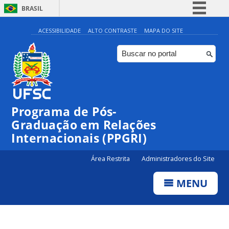
BRASIL
Simplifique!
ACESSIBILIDADE
ALTO CONTRASTE
MAPA DO SITE
Comunica BR
Participe
Acesso à informação
Legislação
Programa de Pós-
Canais
Graduação em Relações
Internacionais (PPGRI)
Área Restrita
Administradores do Site
MENU