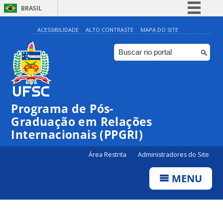
BRASIL
Simplifique!
ACESSIBILIDADE
ALTO CONTRASTE
MAPA DO SITE
Comunica BR
Participe
Acesso à informação
Legislação
Programa de Pós-
Canais
Graduação em Relações
Internacionais (PPGRI)
Área Restrita
Administradores do Site
MENU