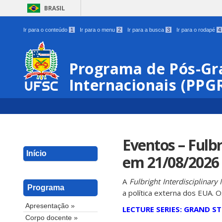
BRASIL
Ir para o conteúdo
1
Ir para o menu
2
Ir para a busca
3
Ir para o rodapé
4
Programa de Pós-Gr
Internacionais (PPGR
Eventos – Fulbr
Início
em 21/08/2026 
A
Fulbright Interdisciplinar
Programa
a política externa dos EUA. 
Apresentação »
LECTURE SERIES: GRAND S
Corpo docente »