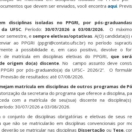
 documentos que devem ser enviados, você encontra
aqui
. Previ
em disciplinas isoladas no
PPGRI, por pós-graduandas
da UFSC
. Período:
30/07/2026 a 03/08/2026.
O máximo 
s por semestre, e
sempre eletivas/optativas
. A(O) candidata(o
enviar ao PPGRI (ppgri@contato.ufsc.br) no período supraci
namente a possibilidade e, em caso positivo, devolve o for
de de matrícula em disciplinas eletivas do PPGRI,
que será
de origem do(a) discente
. No campo assunto deve constar
o PPGRI por pós-graduando(a) da UFSC– 2026/2”.
O formulá
. Previsão de resultados: até 07/08/2026.
lmejam matrícula em disciplinas de outros programas de P
torização da secretaria do programa que oferece a disciplina, p
da com a matrícula de seu(sua) discente na disciplina(s)
Período: 30/07/2026 a 03/08/2026.
 o conjunto de disciplinas obrigatórias e eletivas de seus r
 que não se matricularão em disciplinas convencionais por m
deverão se matricular nas disciplinas
Dissertação
ou
Tese
, co