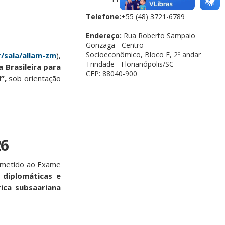
Telefone:
+55 (48) 3721-6789
Endereço:
Rua Roberto Sampaio
Gonzaga - Centro
Socioeconômico, Bloco F, 2º andar
r/sala/allam-zm
),
Trindade - Florianópolis/SC
a Brasileira para
CEP: 88040-900
”,
sob orientação
26
bmetido ao Exame
s
diplomáticas e
rica subsaariana