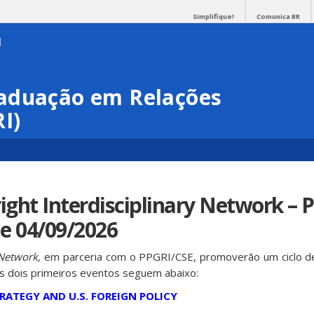
Simplifique!
Comunica BR
aduação em Relações
I)
ight Interdisciplinary Network – P
e 04/09/2026
y Network,
em parceria com o PPGRI/CSE, promoverão um ciclo d
Os dois primeiros eventos seguem abaixo:
TRATEGY AND U.S. FOREIGN POLICY