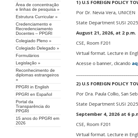
1) U.S FOREIGN POLICY 
Área de concentração
e linhas de pesquisa »
Por Dr. Nevia Vera, UNICEN
Estrutura Curricular »
State Department SUSI 2025
Credenciamento e
Recredenciamento
August 21, 2026, at 2 p.m.
Docentes – PPGRI
Colegiado Pleno »
CSE, Room F201
Colegiado Delegado »
Virtual format. Lecture in Engl
Formulários
Acesse o banner, clicando
aq
Legislação »
Reconhecimento de
____________________________
diplomas estrangeiros
»
2) U.S FOREIGN POLICY T
PPGRI in English
Por Dra. Paula Collio, San Se
PPGRI en Español
Portal da
State Department SUSI 2025
Transparência do
PPGRI
September 4, 2026 at 6 p.
15 anos do PPGRI em
2026
CSE, Room F201
Virtual format. Lecture in Engl