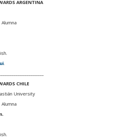
TOWARDS ARGENTINA
 Alumna
ish.
ui
.
_____________________
OWARDS CHILE
bastián University
 Alumna
m.
ish.