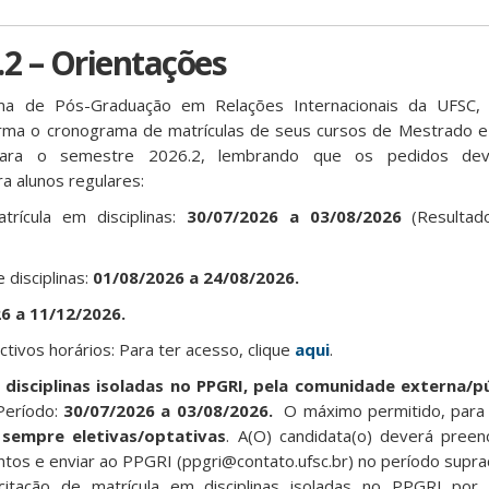
.2 – Orientações
a de Pós-Graduação em Relações Internacionais da UFSC,
forma o cronograma de matrículas de seus cursos de Mestrado 
para o semestre 2026.2, lembrando que os pedidos dev
a alunos regulares:
rícula em disciplinas:
30/07/2026 a 03/08/2026
(Resultad
disciplinas:
01/08/2026 a 24/08/2026.
6 a 11/12/2026.
ctivos horários: Para ter acesso, clique
aqui
.
disciplinas isoladas no
PPGRI, pela comunidade externa/pú
 Período:
30/07/2026 a 03/08/2026.
O máximo permitido, para s
e
sempre eletivas/optativas
. A(O) candidata(o) deverá preen
entos e enviar ao PPGRI (ppgri@contato.ufsc.br) no período supr
citação de matrícula em disciplinas isoladas no PPGRI por 