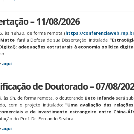
ertação – 11/08/2026
6, às 18h30, de forma remota (
https://conferenciaweb.rnp.b
 Matte
fará a Defesa de sua Dissertação, intitulada:
“Estratégi
igital): adequações estruturais à economia política digital
ho.
e
aqui
.
ficação de Doutorado – 07/08/20
6, às 9h, de forma remota, o doutorando
Beto Infande
será su
do, com o projeto intitulado:
“Uma avaliação das relaçõe
comerciais e de investimento estrangeiro entre China-Áf
ntação do Prof. Dr. Fernando Seabra.
e
aqui
.