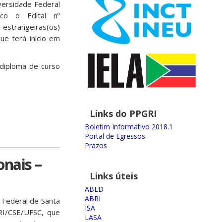
ersidade Federal
ico o Edital nº
 estrangeiras(os)
ue terá início em
 diploma de curso
Links do PPGRI
Boletim Informativo 2018.1
Portal de Egressos
Prazos
onais –
Links úteis
ABED
ABRI
 Federal de Santa
ISA
GRI/CSE/UFSC, que
LASA