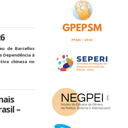
26
eu de Barcellos
a Dependência à
ativa chinesa no
nais
asil –