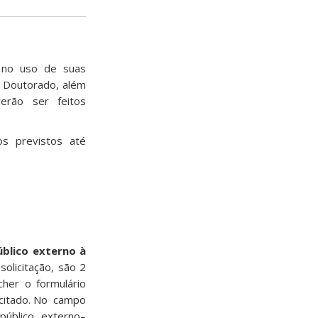
 no uso de suas
e Doutorado, além
erão ser feitos
os previstos até
blico externo à
olicitação, são 2
cher o formulário
acitado. No campo
público externo–