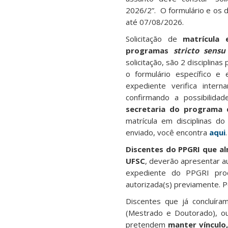
2026/2”.
O formulário e os
até 07/08/2026.
Solicitação de
matrícula 
programas
stricto sensu
solicitação, são 2 disciplina
o formulário específico e 
expediente verifica inter
confirmando a possibilida
secretaria do programa 
matrícula em disciplinas d
enviado, você encontra
aqui
Discentes do PPGRI que a
UFSC
, deverão apresentar au
expediente do PPGRI proce
autorizada(s) previamente. 
Discentes que já concluíram
(Mestrado e Doutorado), ou
pretendem
manter vínculo,