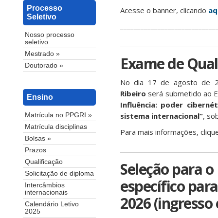
Processo
Acesse o banner, clicando
aq
Seletivo
____________________________
Nosso processo
seletivo
Mestrado »
Exame de Quali
Doutorado »
No dia 17 de agosto de 2
Ribeiro
será submetido ao Ex
Ensino
Influência: poder ciberné
sistema internacional
”
, so
Matrícula no PPGRI »
Matrícula disciplinas
Para mais informações, cliqu
Bolsas »
Prazos
Qualificação
Seleção para o
Solicitação de diploma
específico para
Intercâmbios
internacionais
2026 (ingresso
Calendário Letivo
2025