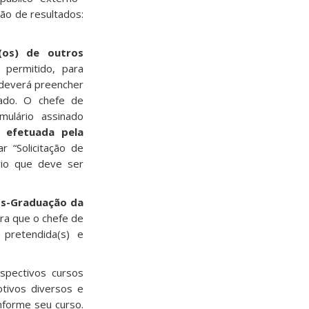
são de resultados:
(os) de outros
permitido, para
) deverá preencher
tado. O chefe de
mulário assinado
 efetuada pela
 “Solicitação de
rio que deve ser
ós-Graduação da
ara que o chefe de
 pretendida(s) e
espectivos cursos
otivos diversos e
nforme seu curso.