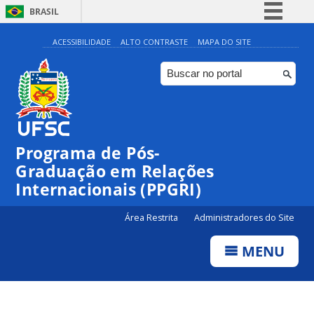
BRASIL
Simplifique!
ACESSIBILIDADE
ALTO CONTRASTE
MAPA DO SITE
Comunica BR
Participe
Acesso à informação
Legislação
Programa de Pós-
Canais
Graduação em Relações
Internacionais (PPGRI)
Área Restrita
Administradores do Site
MENU