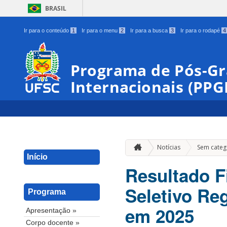
BRASIL
Ir para o conteúdo
1
Ir para o menu
2
Ir para a busca
3
Ir para o rodapé
4
Programa de Pós-G
Internacionais (PPG
Notícias
Sem categ
Início
Resultado F
Seletivo Re
Programa
em 2025
Apresentação »
Corpo docente »